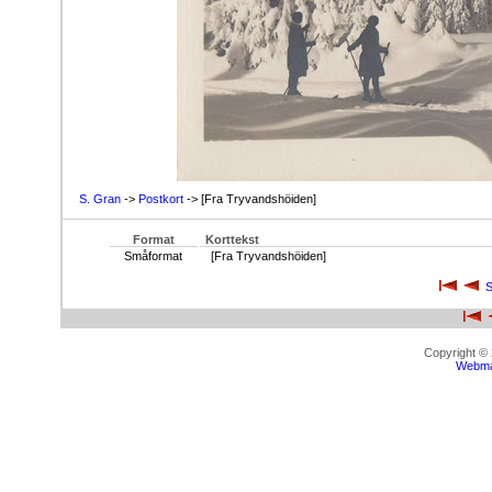
S. Gran
->
Postkort
-> [Fra Tryvandshöiden]
Format
Korttekst
Småformat
[Fra Tryvandshöiden]
S
Copyright ©
Webma