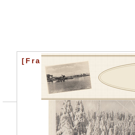
[Fra Tryvandshöiden]