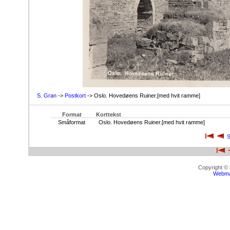
S. Gran
->
Postkort
-> Oslo. Hovedøens Ruiner.[med hvit ramme]
Format
Korttekst
Småformat
Oslo. Hovedøens Ruiner.[med hvit ramme]
S
Copyright ©
Webma